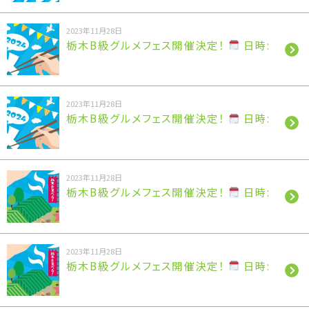
2023年11月28日
栃木B級グルメフェス開催決定！
日時:
2023年11月28日
栃木B級グルメフェス開催決定！
日時:
2023年11月28日
栃木B級グルメフェス開催決定！
日時:
2023年11月28日
栃木B級グルメフェス開催決定！
日時: