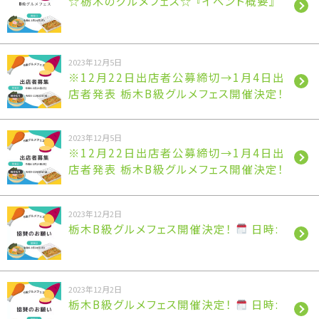
☆栃木のグルメフェス☆ 『イベント概要』
2023年12月5日
※12月22日出店者公募締切→1月4日出
店者発表 栃木B級グルメフェス開催決定！
2023年12月5日
※12月22日出店者公募締切→1月4日出
店者発表 栃木B級グルメフェス開催決定！
2023年12月2日
栃木B級グルメフェス開催決定！
日時:
2023年12月2日
栃木B級グルメフェス開催決定！
日時: