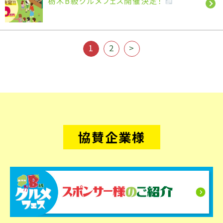
栃木B級グルメフェス開催決定！
1
2
>
協賛企業様