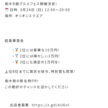
栃木B級グルメフェス開催決定！
日時: 3月24日 (日) 12:00〜20:00
場所: オリオンスクエア
超豪華賞金
・
1位には豪華な10万円！
・
2位には輝かしい3万円！
・
3位にも満足の1万円を！
上位8位までに賞状を授与、特別賞も用意！
栃木県の新名物PR！
この絶好のチャンスを活かしてください
出店者募集 ️ https://x.gd/bU6nI