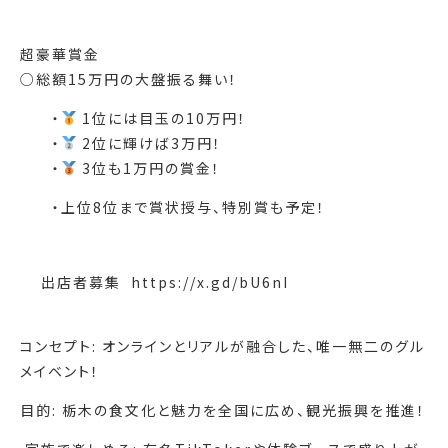
超豪華賞金
○総額15万円の大盤振る舞い！
・
1位には目玉の10万円！
・
2位に輝けば3万円！
・
3位も1万円の賞金！
・上位8位まで賞状授与、特別賞も予定！
出店者募集 ️ https://x.gd/bU6nI
コンセプト: オンラインとリアルが融合した、唯一無二のグル
メイベント！
目的: 栃木の食文化と魅力を全国に広め、観光振興を推進！