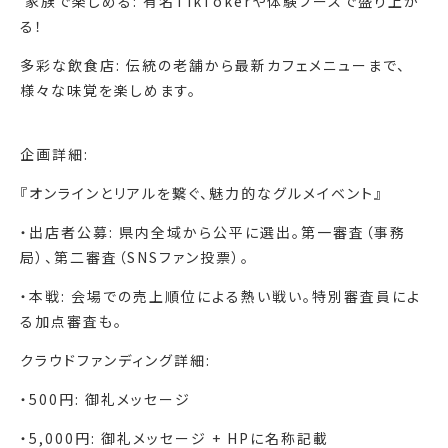
‍‍‍ 家族で楽しめる: 有名TikTokerや体験ブースで盛り上が
る！
多彩な飲食店: 伝統の老舗から最新カフェメニューまで、
様々な味覚を楽しめます。
企画詳細:
『オンラインとリアルを繋ぐ、魅力的なグルメイベント』
・出店者公募: 県内全域から公平に選出。第一審査（事務
局）、第二審査（SNSファン投票）。
・本戦: 会場での売上順位による熱い戦い。特別審査員によ
る加点審査も。
クラウドファンディング詳細:
・500円: 御礼メッセージ
・5,000円: 御礼メッセージ + HPに名称記載