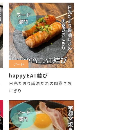
フード
happyEAT結び
丼
日光たまり醤油だれの肉巻きお
にぎり