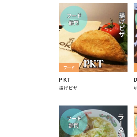
フード
PKT
揚げピザ