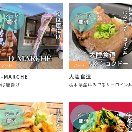
フード
フード
D-MARCHE
大陸食道
ゆば唐揚げ
栃木県産はみでるサーロイン