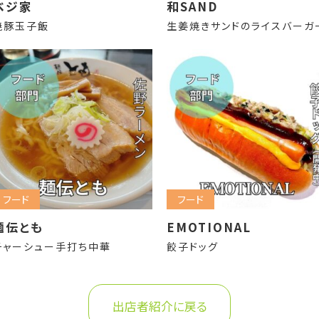
ベジ家
和SAND
焼豚玉子飯
生姜焼きサンドのライスバーガ
フード
フード
麺伝とも
EMOTIONAL
チャーシュー手打ち中華
餃子ドッグ
出店者紹介に戻る