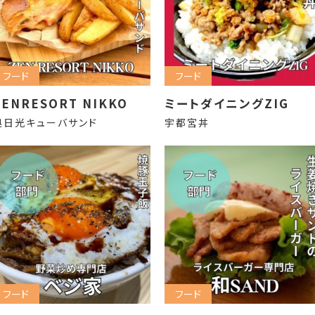
フード
フード
ZENRESORT NIKKO
ミートダイニングZIG
奥日光キューバサンド
宇都宮丼
フード
フード