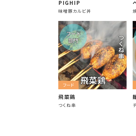
PIGHIP
味噌豚カルビ丼
フード
飛菜鶏
つくね串