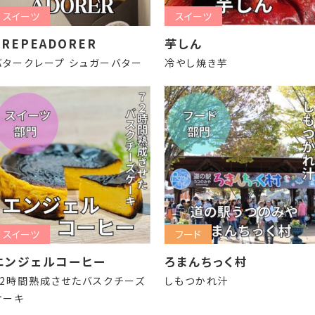
スイーツ
スイーツ
CREPEADORER
芋しん
バタークレープ シュガーバター
冷やし焼き芋
スイーツ
フード
エンジェルコーヒー
ろまんちっく村
72時間熟成させたバスクチーズ
しもつかれ汁
ケーキ