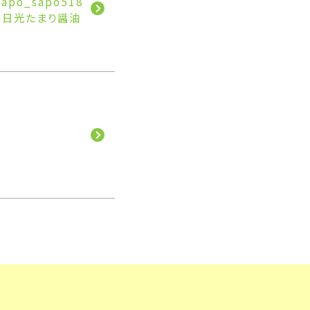
o_sapo518
 #日光たまり醤油