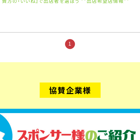
貴方の『いいね』で出店者を選ぼう **出店希望店情報**
1
協賛企業様