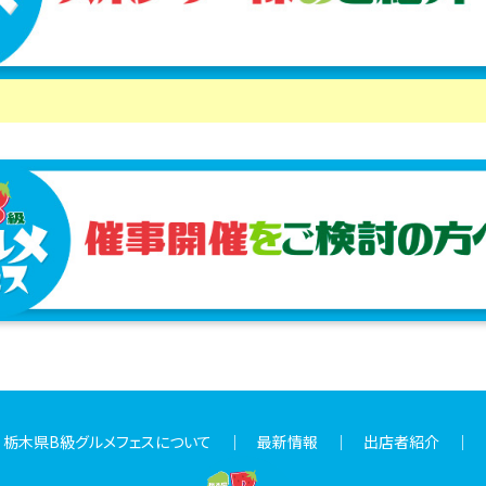
｜
栃木県B級グルメフェスについて
｜
最新情報
｜
出店者紹介
｜