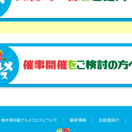
｜
栃木県B級グルメフェスについて
｜
最新情報
｜
出店者紹介
｜