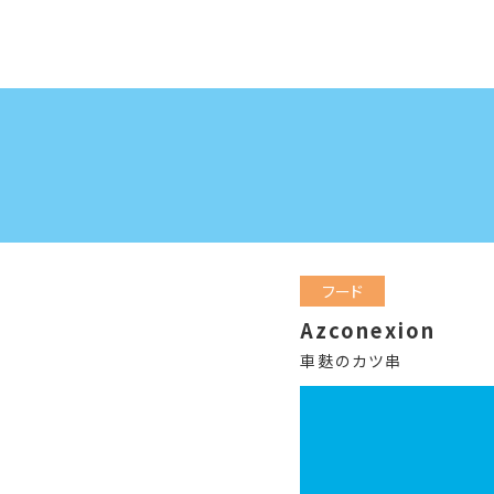
フード
Azconexion
車麩のカツ串