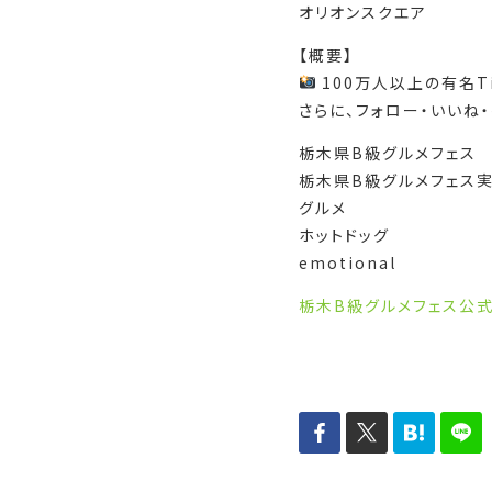
オリオンスクエア
【概要】
100万人以上の有名T
さらに、フォロー・いいね
栃木県B級グルメフェス
栃木県B級グルメフェス
グルメ
ホットドッグ
emotional
栃木B級グルメフェス公式I