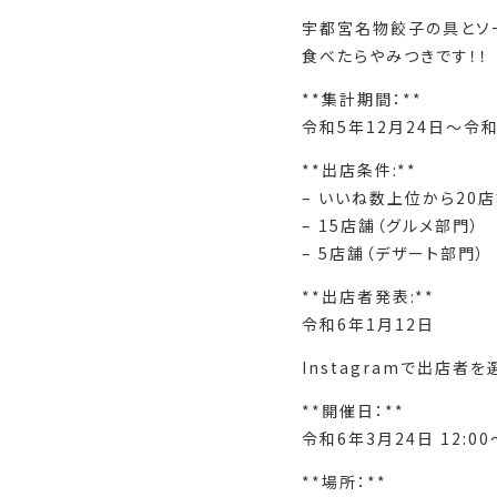
宇都宮名物餃子の具とソ
食べたらやみつきです！！
**集計期間：**
令和5年12月24日〜令和
**出店条件:**
– いいね数上位から20
– 15店舗（グルメ部門）
– 5店舗（デザート部門）
**出店者発表:**
令和6年1月12日
Instagramで出店者
**開催日：**
令和6年3月24日 12:00〜
**場所：**