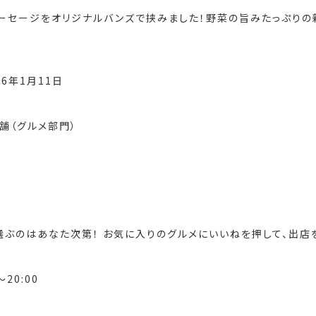
ーセージをオリジナルバンズで挟みました！野菜の旨みたっぷりの
6年1月11日
店舗（グルメ部門）
を選ぶのはあなた次第！ お気に入りのグルメにいいねを押して、出店を
20:00