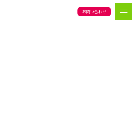
お問い合わせ