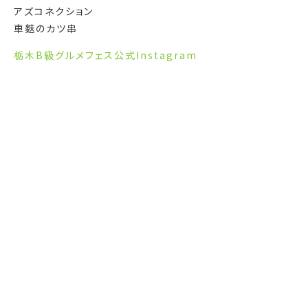
アズコネクション
車麩のカツ串
栃木B級グルメフェス公式Instagram