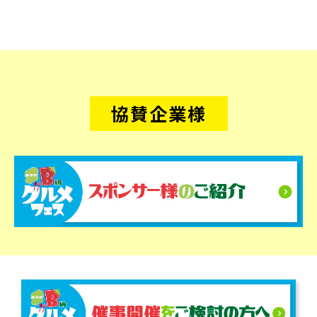
協賛企業様