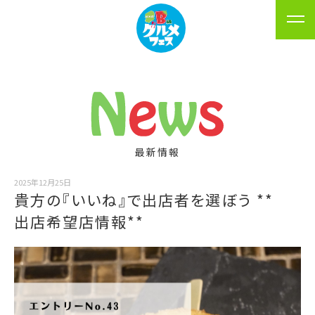
最新情報
2025年12月25日
貴方の『いいね』で出店者を選ぼう **
出店希望店情報**