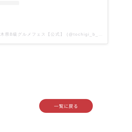
A post shared by 栃木県B級グルメフェス【公式】 (@tochigi_b_gurume)
一覧に戻る