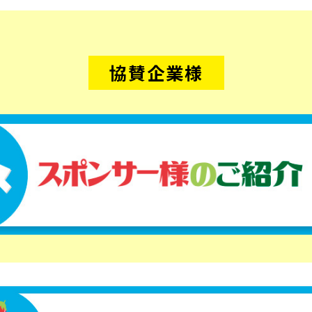
協賛企業様