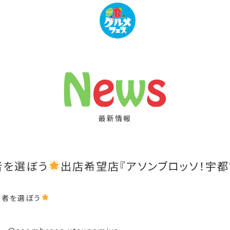
最新情報
者を選ぼう
出店希望店『アソンブロッソ！宇都
店者を選ぼう