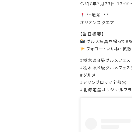
令和7年3月23日 12:00〜
**場所：**
オリオンスクエア
【当日概要】
グルメ写真を撮って#
フォロー・いいね・拡散
#栃木県B級グルメフェス
#栃木県B級グルメフェ
#グルメ
#アソンブロッソ宇都宮
#北海道産オリジナルフラ