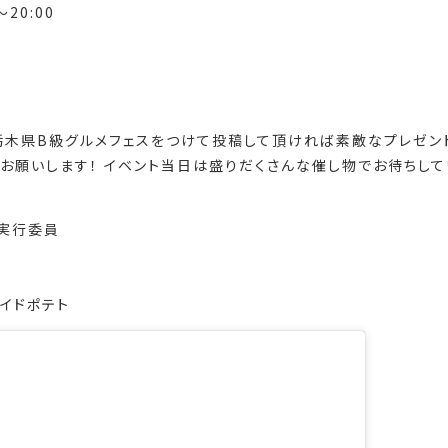
20:00
栃木県B級グルメフェスをつけて投稿して頂ければ素敵なプレゼント
お願いします！ イベント当日は盛りだくさんな催し物でお待ちして
ス実行委員
イドポテト