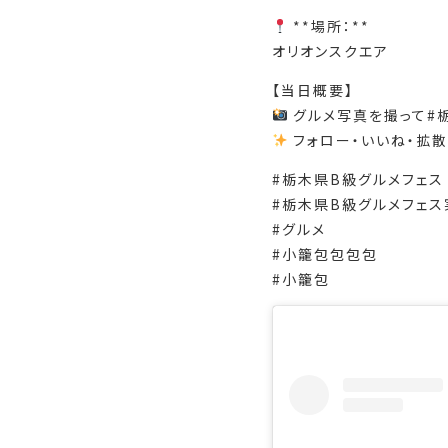
**場所：**
オリオンスクエア
【当日概要】
グルメ写真を撮って#
フォロー・いいね・拡散
#栃木県B級グルメフェス
#栃木県B級グルメフェ
#グルメ
#小籠包包包包
#小籠包