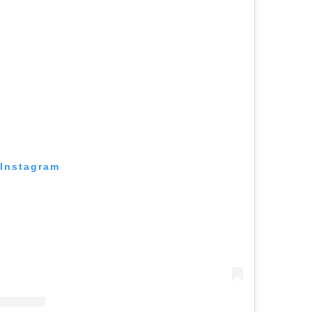
 Instagram