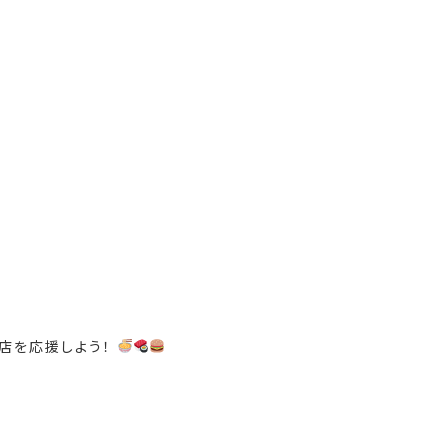
出店を応援しよう！