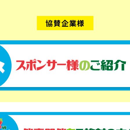
協賛企業様