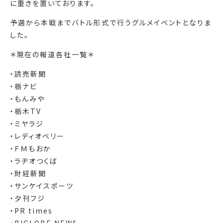
に重きを置いております。
予選から本戦までバトル形式で行うグルメイベントとなりま
した。
＊現在の報道各社一覧＊
・読売新聞
・栃ナビ
・もんみや
・栃木TV
・ミヤラジ
・レディオベリー
・ＦＭもおか
・ラヂオつくば
・財経新聞
・サンケイスポーツ
・夕刊フジ
・PR times
・BIGLOBE NEWS